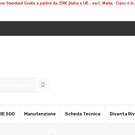
ne Standard Gratis a partire da 150€
(Italia e UE - escl. Malta, Cipro e Is
te le categorie
keyboard_arrow_down
IE 500
Manutenzione
Scheda Tecnica
Diventa Ri