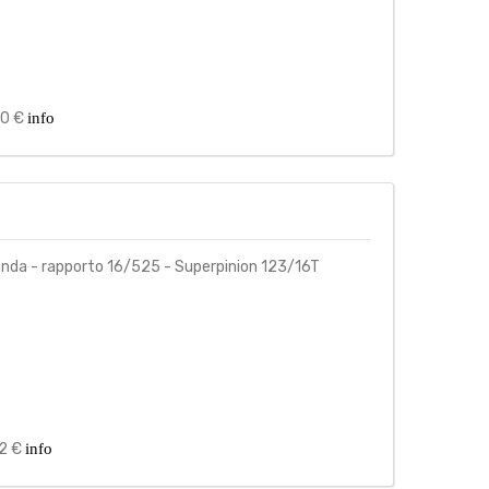
00 €
info
onda - rapporto 16/525 - Superpinion 123/16T
2 €
info