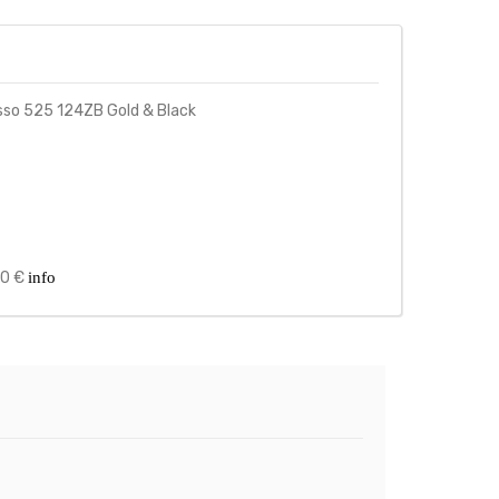
sso 525 124ZB Gold & Black
00 €
info