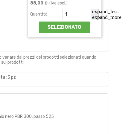
88,00 €
(Iva escl.)
expand_less
Quantità
expand_more
SELEZIONATO
 variare dai prezzi dei prodotti selezionati quando
sui prodotti.
ta:
3
pz
aio nero PBR 300, passo 525