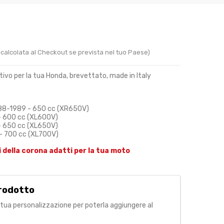
D
 calcolata al Checkout se prevista nel tuo Paese)
tivo per la tua Honda, brevettato, made in Italy
88-1989 - 650 cc (XR650V)
- 600 cc (XL600V)
- 650 cc (XL650V)
- 700 cc (XL700V)
i della corona adatti per la tua moto
rodotto
 tua personalizzazione per poterla aggiungere al