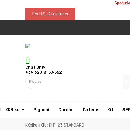
Spedizio
For U.S. Customers
Chat Only
+39 320.815.9562
Tut
KKBike
Pignoni
Corone
Catene
Kit
SER
KKbike
Kit
KIT 123 STANDARD