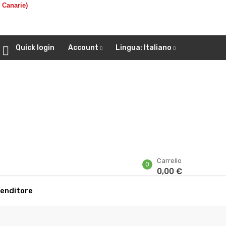
. Canarie)
Quick login
Account
Lingua:
Italiano

Carrello
0
0,00 €
venditore