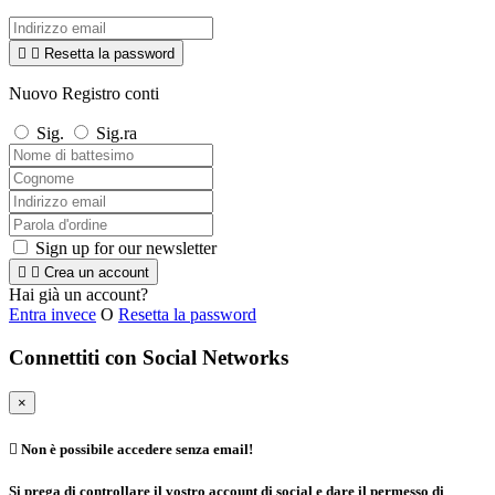


Resetta la password
Nuovo Registro conti
Sig.
Sig.ra
Sign up for our newsletter


Crea un account
Hai già un account?
Entra invece
O
Resetta la password
Connettiti con Social Networks
×

Non è possibile accedere senza email!
Si prega di controllare il vostro account di social e dare il permesso di