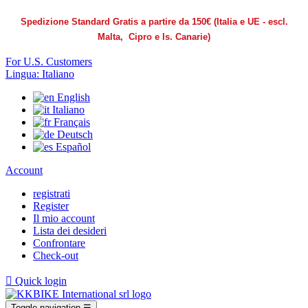
Spedizione Standard Gratis a partire da 150€
(Italia e UE - escl.
Malta, Cipro e Is. Canarie)
For U.S. Customers
Lingua:
Italiano
English
Italiano
Français
Deutsch
Español
Account
registrati
Register
Il mio account
Lista dei desideri
Confrontare
Check-out

Quick login
Toggle navigation
☰