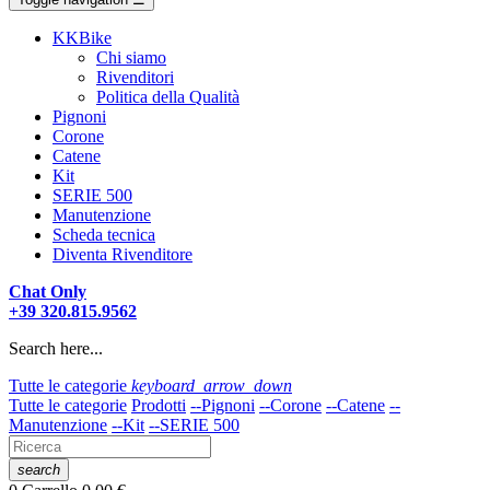
KKBike
Chi siamo
Rivenditori
Politica della Qualità
Pignoni
Corone
Catene
Kit
SERIE 500
Manutenzione
Scheda tecnica
Diventa Rivenditore
Chat Only
+39 320.815.9562
Search here...
Tutte le categorie
keyboard_arrow_down
Tutte le categorie
Prodotti
--Pignoni
--Corone
--Catene
--
Manutenzione
--Kit
--SERIE 500
search