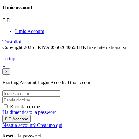
Il mio account


Il mio Account
Trustpilot
Copyright-2025 - P.IVA 05502640658
KKBike International srl
To top

×
Existing Account Login
Accedi al tuo account
Ricordati di me
Ha dimenticato la password


Accesso
Nessun account? Crea uno qui
Resetta la password