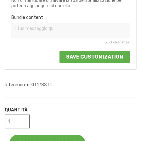
Non dimenticare di salvare la tua personalizzazione per
poterla aggiungere al carrello
Bundle content
250 char. max
SAVE CUSTOMIZATION
Riferimento
KIT178STD
QUANTITÀ